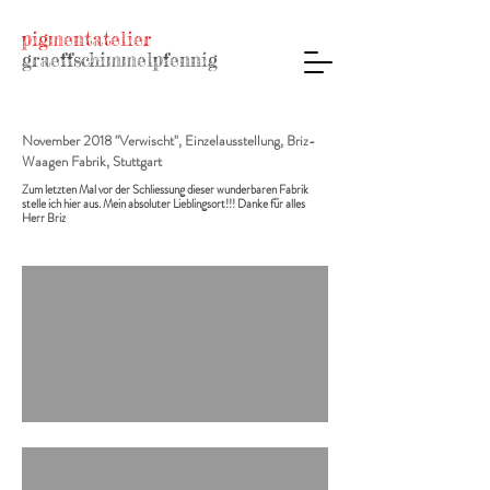
pigmentatelier
graeffschimmelpfennig
November 2018 "Verwischt", Einzelausstellung, Briz-
Waagen Fabrik, Stuttgart
Zum letzten Mal vor der Schliessung dieser wunderbaren Fabrik
stelle ich hier aus. Mein absoluter Lieblingsort!!! Danke für alles
Herr Briz